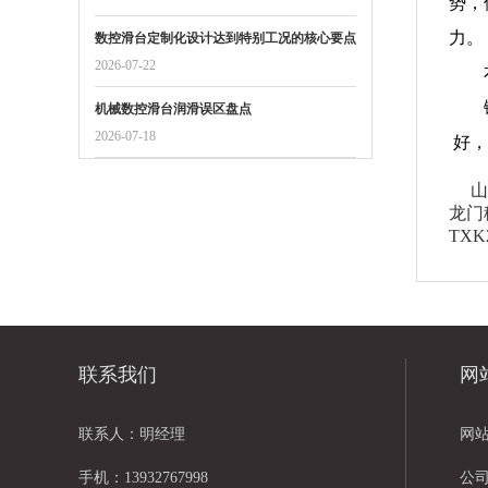
势，
力。
数控滑台定制化设计达到特别工况的核心要点
2026-07-22
机械数控滑台润滑误区盘点
2026-07-18
好，
山
龙门
TX
联系我们
网
联系人：明经理
网
手机：13932767998
公