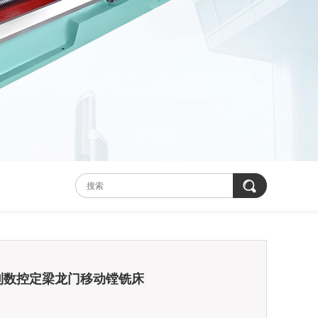
系列数控定梁龙门移动镗铣床