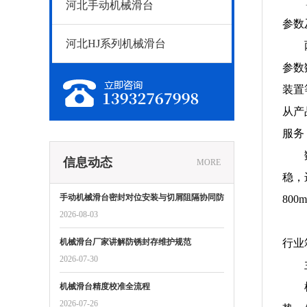
河北手动机械滑台
参数
河北HJ系列机械滑台
参数
装置
从产
服务
信息动态
MORE
稳，
手动机械滑台密封对位安装与切屑阻隔协同防
800
护标准
2026-08-03
机械滑台厂家讲解防锈封存维护规范
行业
2026-07-30
机械滑台精度校准全流程
2026-07-26