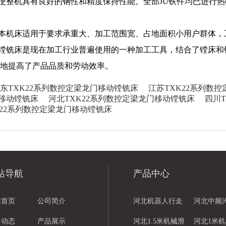
使整机具有良好的钢性和精度保持性能。全部JU铁件均已进行热
本机床适用于要求承重大、加工范围宽、占地面积小用户群体，
镗铣床是现在加工行业普遍使用的一种加工工具，结合了镗床和
地提高了产品品质和劳动效率。
东TXK22系列数控定梁龙门移动镗铣床
江苏TXK22系列数
移动镗铣床
河北TXK22系列数控定梁龙门移动镗铣床
四川
K22系列数控定梁龙门移动镗铣床
站导航
产品中心
站首页
公司简介
河北机器人行走
河北中频
司动态
产品展示
轨道
河北1.5米机械滑
河北1米