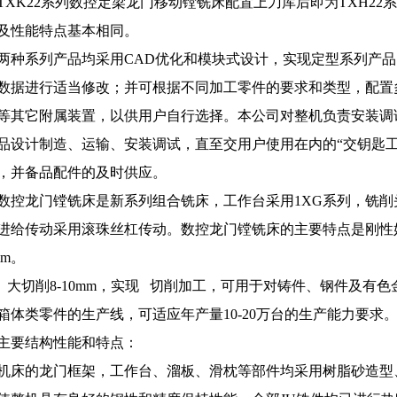
TXK22系列数控定梁龙门移动镗铣床配置上刀库后即为TXH2
及性能特点基本相同。
两种系列产品均采用CAD优化和模块式设计，实现定型系列产
数据进行适当修改；并可根据不同加工零件的要求和类型，配置
等其它附属装置，以供用户自行选择。本公司对整机负责安装调
品设计制造、运输、安装调试，直至交用户使用在内的“交钥匙
，并备品配件的及时供应。
数控龙门镗铣床是新系列组合铣床，工作台采用1XG系列，铣削
进给传动采用滚珠丝杠传动。数控龙门镗铣床的主要特点是刚性
mm。
大切削8-10mm，实现 切削加工，可用于对铸件、钢件及有
箱体类零件的生产线，可适应年产量10-20万台的生产能力要求
主要结构性能和特点：
机床的龙门框架，工作台、溜板、滑枕等部件均采用树脂砂造型